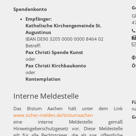
G
Spendenkonto
G
Empfänger:
4
Katholische Kirchengemeinde St.
Augustinus
IBAN DE90 3205 0000 0000 8464 02
Betreff:
Pax Christi Spende Kunst
oder
Pax Christi Kirchbaukonto
Ö
oder
Kontemplation
Interne Meldestelle
F
Das Bistum Aachen hält unter dem Link
n
www.sicher-melden.de/bistumaachen
G
eine interne Meldestelle gemäß
Hinweisgeberschutzgesetz vor. Diese Meldestelle
gilt für alle Rechtsträger, die als sog. öffentliche