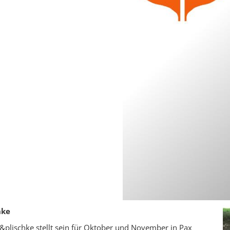
hke
&plischke stellt sein für Oktober und November in Pax