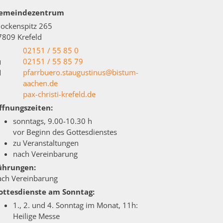
emeindezentrum
lockenspitz 265
7809
Krefeld
02151 / 55 85 0
02151 / 55 85 79
pfarrbuero.staugustinus@bistum-
aachen.de
pax-christi-krefeld.de
ffnungszeiten:
sonntags, 9.00-10.30 h
vor Beginn des Gottesdienstes
zu Veranstaltungen
nach Vereinbarung
ührungen:
ach Vereinbarung
ottesdienste am Sonntag:
1., 2. und 4. Sonntag im Monat, 11h:
Heilige Messe