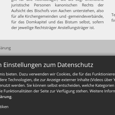
juristische Personen kanonischen Rechts der
Aufsicht des Bischofs von Aachen unterstehen, also
T
für alle Kirchengemeinden und -gemeindeverbände,
f
für das Domkapitel und das Bistum selbst, sofern
der jeweilige Rechtsträger Anstellungsträger ist.
lärung
n Einstellungen zum Datenschutz
is bieten. Dazu verwenden wir Cookies, die für das Funktioniere
e Technologien, die zur Anzeige externer Inhalte (Videos über 
enutzt werden. Sie können selbst entscheiden, welche Kategorien 
le Funktionalitäten der Seite zur Verfügung stehen. Weitere Info
lärung
.
stiken