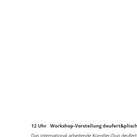
12 Uhr
Workshop-Vorstellung deufert&plisc
Das international arbeitende Künstler-Duo deufert