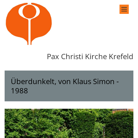
Zum Inhalt springen
Pax Christi Kirche Krefeld
Überdunkelt, von Klaus Simon -
1988