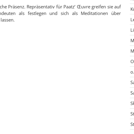
iche Präsenz. Repräsentativ für Paatz’ Œuvre greifen sie auf
K
ndeuten als festlegen und sich als Meditationen über
L
lassen.
L
M
M
O
o
S
S
S
S
S