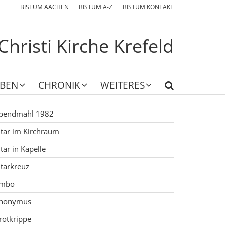
BISTUM AACHEN
BISTUM A-Z
BISTUM KONTAKT
Christi Kirche Krefeld
EBEN
CHRONIK
WEITERES
bendmahl 1982
ltar im Kirchraum
ltar in Kapelle
ltarkreuz
mbo
nonymus
rotkrippe