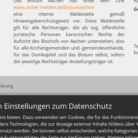
Das Bistum Aachen hält unter dem Link
n
www.sicher-melden.de/bistumaachen
G
eine interne Meldestelle gemäß
Hinweisgeberschutzgesetz vor. Diese Meldestelle
gilt für alle Rechtsträger, die als sog. öffentliche
juristische Personen kanonischen Rechts der
Aufsicht des Bischofs von Aachen unterstehen, also
T
für alle Kirchengemeinden und -gemeindeverbände,
f
für das Domkapitel und das Bistum selbst, sofern
der jeweilige Rechtsträger Anstellungsträger ist.
lärung
n Einstellungen zum Datenschutz
is bieten. Dazu verwenden wir Cookies, die für das Funktioniere
e Technologien, die zur Anzeige externer Inhalte (Videos über 
enutzt werden. Sie können selbst entscheiden, welche Kategorien 
le Funktionalitäten der Seite zur Verfügung stehen. Weitere Info