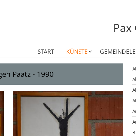
Pax 
START
KÜNSTE
GEMEINDEL
A
gen Paatz - 1990
A
A
A
A
A
B