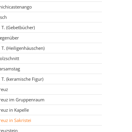
hichicastenango
isch
. T. (Gebetbücher)
egenüber
. T. (Heiligenhäuschen)
olzschnitt
arsamstag
. T. (keramische Figur)
reuz
reuz im Gruppenraum
reuz in Kapelle
reuz in Sakristei
reuzstein