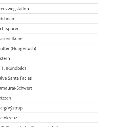
reuzwegstation
eichnam
ichtspuren
arien-Ikone
utter (Hungertuch)
stern
. T. (Rundbild)
alve Santa Facies
amaurai-Schwert
kizzen
teig/Výstrup
teinkreuz