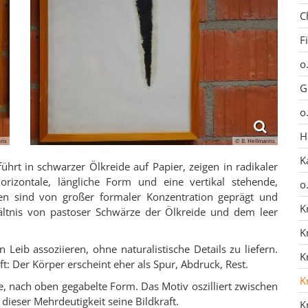
C
F
o
G
o
H
nns
© B. Hellmanns
K
hrt in schwarzer Ölkreide auf Papier, zeigen in radikaler
rizontale, längliche Form und eine vertikal stehende,
o
iten sind von großer formaler Konzentration geprägt und
K
ltnis von pastoser Schwärze der Ölkreide und dem leer
K
 Leib assoziieren, ohne naturalistische Details zu liefern.
K
t: Der Körper erscheint eher als Spur, Abdruck, Rest.
K
le, nach oben gegabelte Form. Das Motiv oszilliert zwischen
ieser Mehrdeutigkeit seine Bildkraft.
K