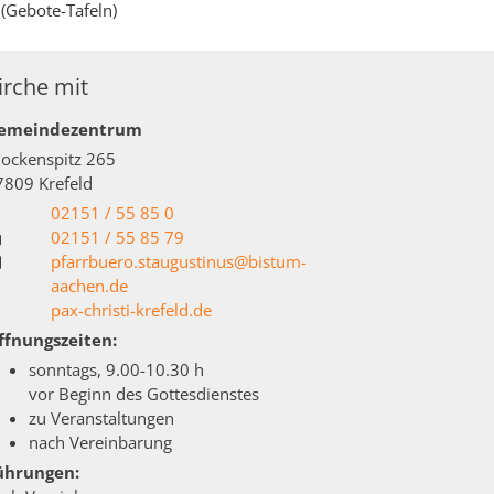
 (Gebote-Tafeln)
irche mit
emeindezentrum
lockenspitz 265
7809
Krefeld
02151 / 55 85 0
02151 / 55 85 79
pfarrbuero.staugustinus@bistum-
aachen.de
pax-christi-krefeld.de
ffnungszeiten:
sonntags, 9.00-10.30 h
vor Beginn des Gottesdienstes
zu Veranstaltungen
nach Vereinbarung
ührungen: