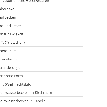
. T. (Sumerische Gesetzestafel)
abernakel
aufbecken
od und Leben
or zur Ewigkeit
. T. (Triptychon)
berdunkelt
lmenkreuz
eränderungen
erlorene Form
. T. (Weihnachtsbild)
eihwasserbecken im Kirchraum
eihwasserbecken in Kapelle