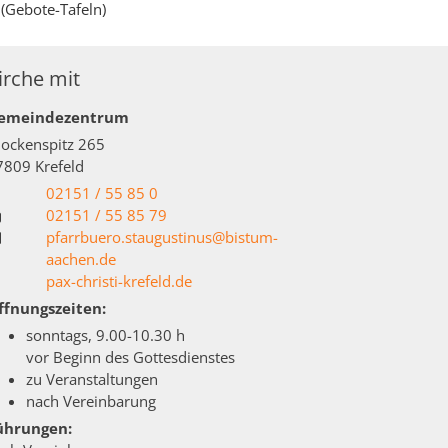
 (Gebote-Tafeln)
irche mit
emeindezentrum
lockenspitz 265
7809
Krefeld
02151 / 55 85 0
02151 / 55 85 79
pfarrbuero.staugustinus@bistum-
aachen.de
pax-christi-krefeld.de
ffnungszeiten:
sonntags, 9.00-10.30 h
vor Beginn des Gottesdienstes
zu Veranstaltungen
nach Vereinbarung
ührungen: