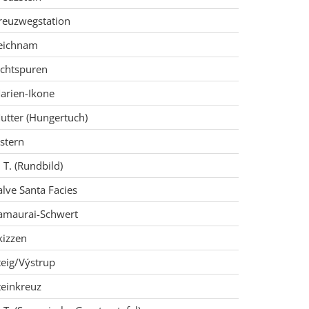
reuzwegstation
eichnam
ichtspuren
arien-Ikone
utter (Hungertuch)
stern
. T. (Rundbild)
alve Santa Facies
amaurai-Schwert
kizzen
teig/Výstrup
teinkreuz