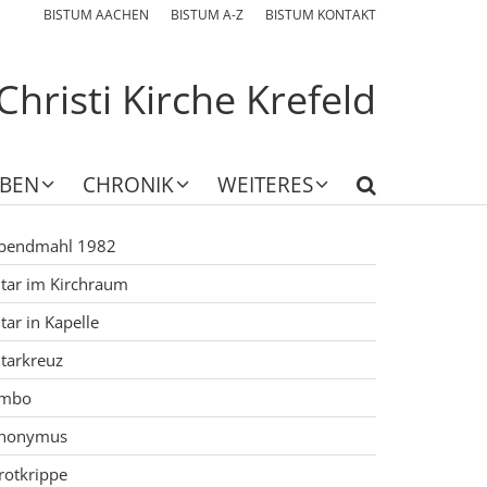
BISTUM AACHEN
BISTUM A-Z
BISTUM KONTAKT
Christi Kirche Krefeld
EBEN
CHRONIK
WEITERES
bendmahl 1982
ltar im Kirchraum
ltar in Kapelle
ltarkreuz
mbo
nonymus
rotkrippe