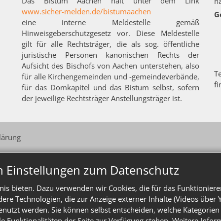
Das Bistum Aachen hält unter dem Link
n
www.sicher-melden.de/bistumaachen
G
eine interne Meldestelle gemäß
Hinweisgeberschutzgesetz vor. Diese Meldestelle
gilt für alle Rechtsträger, die als sog. öffentliche
juristische Personen kanonischen Rechts der
Aufsicht des Bischofs von Aachen unterstehen, also
T
für alle Kirchengemeinden und -gemeindeverbände,
f
für das Domkapitel und das Bistum selbst, sofern
der jeweilige Rechtsträger Anstellungsträger ist.
lärung
n Einstellungen zum Datenschutz
is bieten. Dazu verwenden wir Cookies, die für das Funktioniere
e Technologien, die zur Anzeige externer Inhalte (Videos über 
enutzt werden. Sie können selbst entscheiden, welche Kategorien 
le Funktionalitäten der Seite zur Verfügung stehen. Weitere Info