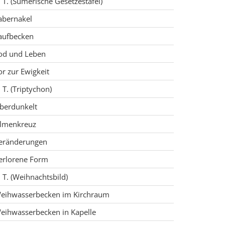
. T. (Sumerische Gesetzestafel)
abernakel
aufbecken
od und Leben
or zur Ewigkeit
. T. (Triptychon)
berdunkelt
lmenkreuz
eränderungen
erlorene Form
. T. (Weihnachtsbild)
eihwasserbecken im Kirchraum
eihwasserbecken in Kapelle