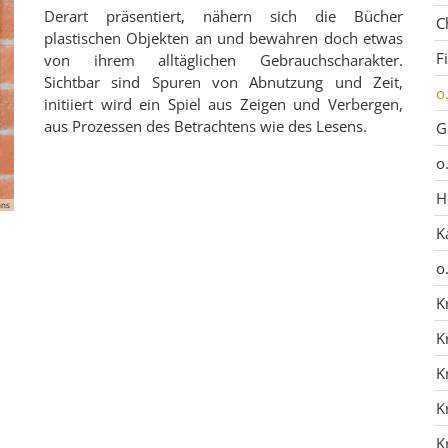
Derart präsentiert, nähern sich die Bücher
C
plastischen Objekten an und bewahren doch etwas
F
von ihrem alltäglichen Gebrauchscharakter.
Sichtbar sind Spuren von Abnutzung und Zeit,
o
initiiert wird ein Spiel aus Zeigen und Verbergen,
aus Prozessen des Betrachtens wie des Lesens.
G
o
H
nns
K
o
K
K
K
K
K