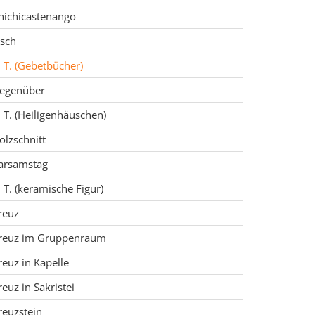
hichicastenango
isch
. T. (Gebetbücher)
egenüber
. T. (Heiligenhäuschen)
olzschnitt
arsamstag
. T. (keramische Figur)
reuz
reuz im Gruppenraum
reuz in Kapelle
reuz in Sakristei
reuzstein