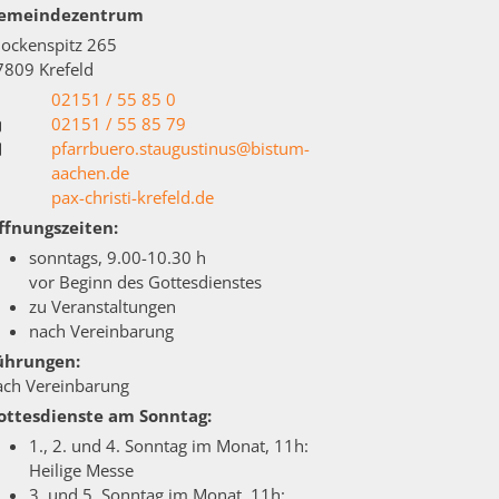
emeindezentrum
lockenspitz 265
7809
Krefeld
02151 / 55 85 0
02151 / 55 85 79
pfarrbuero.staugustinus@bistum-
aachen.de
pax-christi-krefeld.de
ffnungszeiten:
sonntags, 9.00-10.30 h
vor Beginn des Gottesdienstes
zu Veranstaltungen
nach Vereinbarung
ührungen:
ach Vereinbarung
ottesdienste am Sonntag:
1., 2. und 4. Sonntag im Monat, 11h:
Heilige Messe
3. und 5. Sonntag im Monat, 11h: