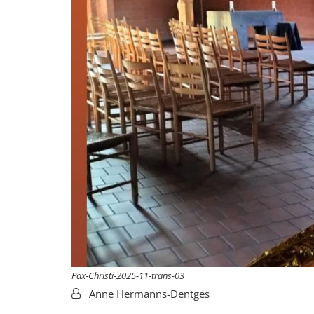
Pax-Christi-2025-11-trans-03
Von:
Anne Hermanns-Dentges