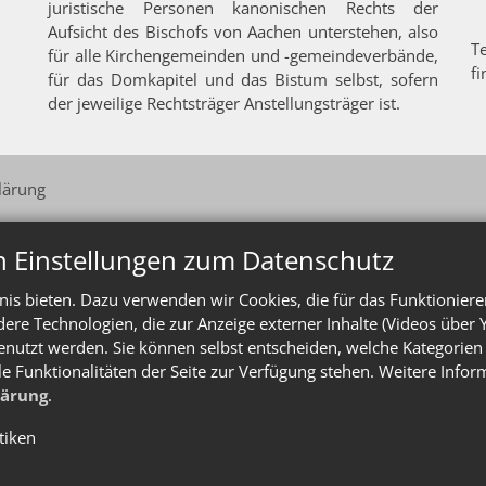
juristische Personen kanonischen Rechts der
Aufsicht des Bischofs von Aachen unterstehen, also
T
für alle Kirchengemeinden und -gemeindeverbände,
f
für das Domkapitel und das Bistum selbst, sofern
der jeweilige Rechtsträger Anstellungsträger ist.
lärung
n Einstellungen zum Datenschutz
is bieten. Dazu verwenden wir Cookies, die für das Funktioniere
e Technologien, die zur Anzeige externer Inhalte (Videos über 
enutzt werden. Sie können selbst entscheiden, welche Kategorien 
le Funktionalitäten der Seite zur Verfügung stehen. Weitere Info
lärung
.
stiken