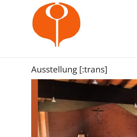
Zum Inhalt springen
Ausstellung [:trans]