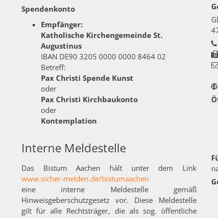
G
Spendenkonto
G
Empfänger:
4
Katholische Kirchengemeinde St.
Augustinus
IBAN DE90 3205 0000 0000 8464 02
Betreff:
Pax Christi Spende Kunst
oder
Pax Christi Kirchbaukonto
Ö
oder
Kontemplation
Interne Meldestelle
F
Das Bistum Aachen hält unter dem Link
n
www.sicher-melden.de/bistumaachen
G
eine interne Meldestelle gemäß
Hinweisgeberschutzgesetz vor. Diese Meldestelle
gilt für alle Rechtsträger, die als sog. öffentliche