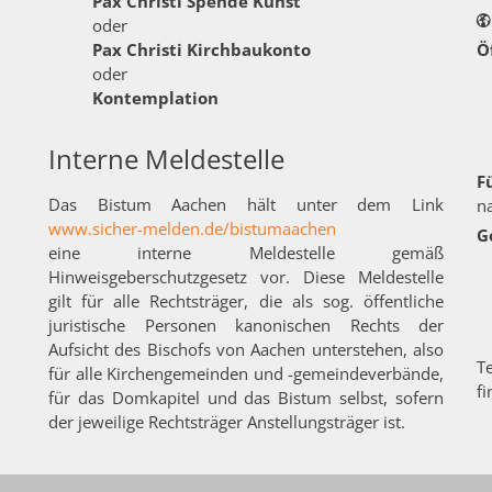
Pax Christi Spende Kunst
oder
Pax Christi Kirchbaukonto
Ö
oder
Kontemplation
Interne Meldestelle
F
Das Bistum Aachen hält unter dem Link
n
www.sicher-melden.de/bistumaachen
G
eine interne Meldestelle gemäß
Hinweisgeberschutzgesetz vor. Diese Meldestelle
gilt für alle Rechtsträger, die als sog. öffentliche
juristische Personen kanonischen Rechts der
Aufsicht des Bischofs von Aachen unterstehen, also
T
für alle Kirchengemeinden und -gemeindeverbände,
f
für das Domkapitel und das Bistum selbst, sofern
der jeweilige Rechtsträger Anstellungsträger ist.