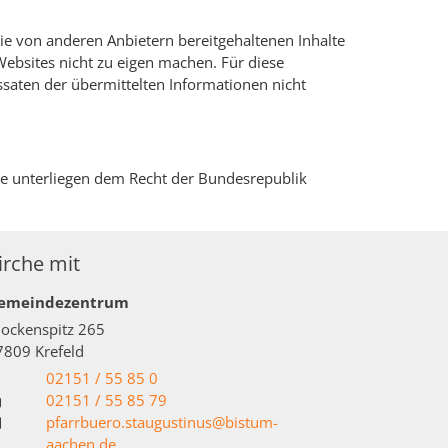
die von anderen Anbietern bereitgehaltenen Inhalte
 Websites nicht zu eigen machen. Für diese
essaten der übermittelten Informationen nicht
e unterliegen dem Recht der Bundesrepublik
irche mit
emeindezentrum
lockenspitz 265
7809
Krefeld
02151 / 55 85 0
02151 / 55 85 79
pfarrbuero.staugustinus@bistum-
aachen.de