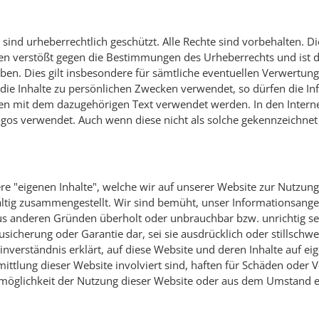
es sind urheberrechtlich geschützt. Alle Rechte sind vorbehalten
n verstößt gegen die Bestimmungen des Urheberrechts und ist da
en. Dies gilt insbesondere für sämtliche eventuellen Verwertung
ie Inhalte zu persönlichen Zwecken verwendet, so dürfen die In
n mit dem dazugehörigen Text verwendet werden. In den Interne
 verwendet. Auch wenn diese nicht als solche gekennzeichnet s
re "eigenen Inhalte", welche wir auf unserer Website zur Nutzung
tig zusammengestellt. Wir sind bemüht, unser Informationsangebo
us anderen Gründen überholt oder unbrauchbar bzw. unrichtig se
sicherung oder Garantie dar, sei sie ausdrücklich oder stillschw
nverständnis erklärt, auf diese Website und deren Inhalte auf e
rmittlung dieser Website involviert sind, haften für Schäden oder
öglichkeit der Nutzung dieser Website oder aus dem Umstand ent