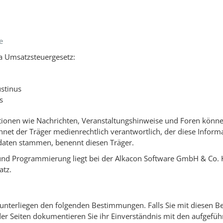
e
a Umsatzsteuergesetz:
ustinus
s
ationen wie Nachrichten, Veranstaltungshinweise und Foren könn
chnet der Träger medienrechtlich verantwortlich, der diese Informa
daten stammen, benennt diesen Träger.
und Programmierung liegt bei der Alkacon Software GmbH & Co. 
tz.
unterliegen den folgenden Bestimmungen. Falls Sie mit diesen B
 der Seiten dokumentieren Sie ihr Einverständnis mit den aufgef